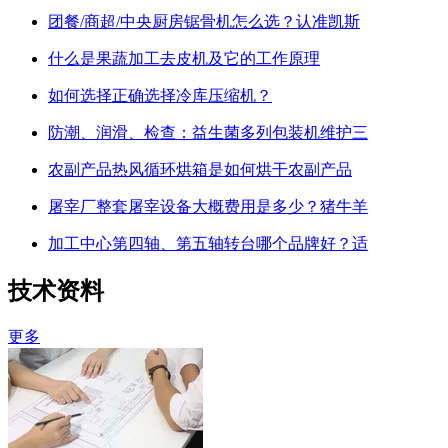
团餐/商超/中央厨房锯骨机怎么选？认准凯斯
什么是果蔬加工去皮机及它的工作原理
如何选择正确选择冷库压缩机？
防潮、润滑、检查：益生菌多列包装机维护三
农副产品热风循环烘箱是如何烘干农副产品
屠宰厂整套屠宰设备大概费用是多少？猪牛羊
加工中心第四轴、第五轴转台哪个品牌好？适
技术资料
更多