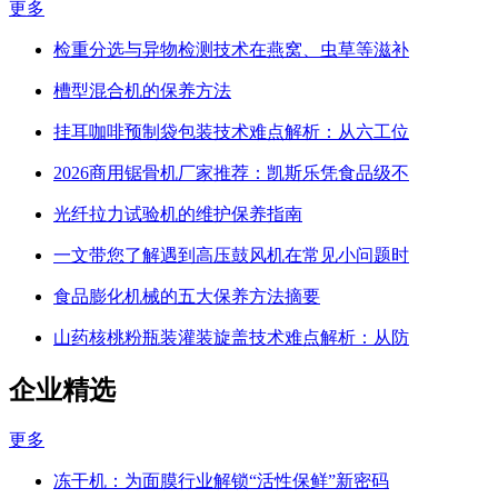
更多
检重分选与异物检测技术在燕窝、虫草等滋补
槽型混合机的保养方法
挂耳咖啡预制袋包装技术难点解析：从六工位
2026商用锯骨机厂家推荐：凯斯乐凭食品级不
光纤拉力试验机的维护保养指南
一文带您了解遇到高压鼓风机在常见小问题时
食品膨化机械的五大保养方法摘要
山药核桃粉瓶装灌装旋盖技术难点解析：从防
企业精选
更多
冻干机：为面膜行业解锁“活性保鲜”新密码