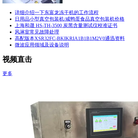
详细介绍一下东富龙冻干机的工作流程
日用品小型真空包装机/咸鸭蛋食品真空包装机价格
上海和晟 HS-TH-3500 炭黑含量测试仪校准证书
风淋室常见故障处理
高配版本XSR32FC-BKIKRIA1B1B1M2V0通迅资料
微波应用领域及设备说明
视频直击
更多