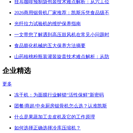
挂耳咖啡预制袋包装技术难点解析：从六工位
2026商用锯骨机厂家推荐：凯斯乐凭食品级不
光纤拉力试验机的维护保养指南
一文带您了解遇到高压鼓风机在常见小问题时
食品膨化机械的五大保养方法摘要
山药核桃粉瓶装灌装旋盖技术难点解析：从防
企业精选
更多
冻干机：为面膜行业解锁“活性保鲜”新密码
团餐/商超/中央厨房锯骨机怎么选？认准凯斯
什么是果蔬加工去皮机及它的工作原理
如何选择正确选择冷库压缩机？