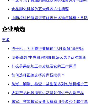
一文带您了解遇到高压鼓风机在常见小问题时
食品膨化机械的五大保养方法摘要
山药核桃粉瓶装灌装旋盖技术难点解析：从防
企业精选
更多
冻干机：为面膜行业解锁“活性保鲜”新密码
团餐/商超/中央厨房锯骨机怎么选？认准凯斯
什么是果蔬加工去皮机及它的工作原理
如何选择正确选择冷库压缩机？
防潮、润滑、检查：益生菌多列包装机维护三
农副产品热风循环烘箱是如何烘干农副产品
屠宰厂整套屠宰设备大概费用是多少？猪牛羊