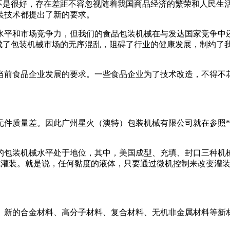
现不是很好，存在差距不容忽视随着我国商品经济的繁荣和人民生
装
技术都提出了新的要求。
水平和市场竞争力，但我们的食品
包装
机械
在与发达国家竞争中
成了
包装
机械
市场的无序混乱，阻碍了行业的健康发展，制约了
当前食品企业发展的要求。一些食品企业为了技术改造，不得不
。
元件质量差。因此广州星火（澳特）
包装
机械
有限公司就在参照*
的
包装
机械
水平处于地位，其中，美国
成型
、充填、
封口
三种
机
式
灌装
。就是说，任何黏度的液体，只要通过微机控制来改变
灌
。
。新的合金材料、高分子材料、
复合
材料、无机非金属材料等新