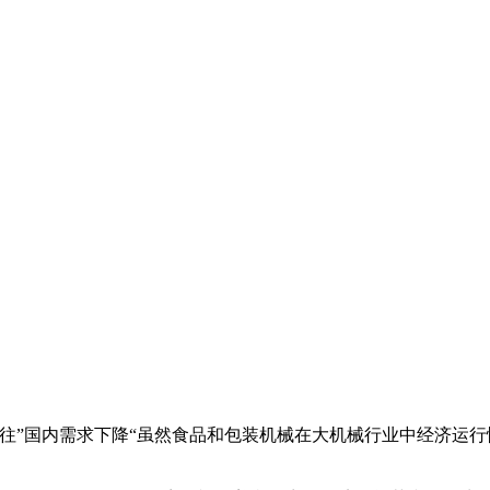
往”国内需求下降“虽然食品和
包装
机械
在大
机械
行业中经济运行