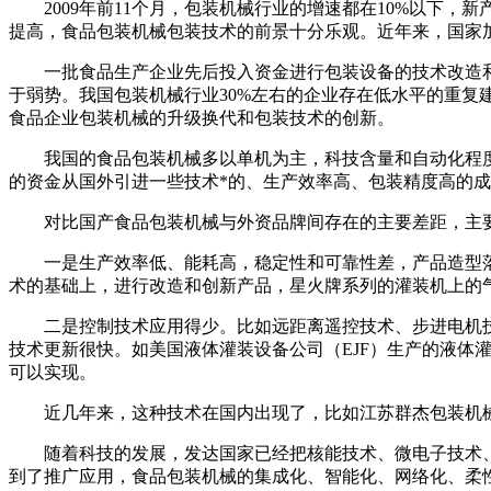
2009年前11个月，
包装
机械
行业的增速都在10%以下，新
提高，食品
包装
机械
包装
技术的前景十分乐观。近年来，国家
一批食品生产企业先后投入资金进行
包装
设备
的技术改造
于弱势。我国
包装
机械
行业30%左右的企业存在低水平的重
食品企业
包装
机械
的升级换代和
包装
技术的创新。
我国的食品
包装
机械
多以单机为主，科技含量和
自动
化程
的资金从国外引进一些技术*的、生产效率高、
包装
精度高的成
对比国产食品
包装
机械
与外资品牌间存在的主要差距，主
一是生产效率低、能耗高，稳定性和可靠性差，产品造型落
术的基础上，进行改造和创新产品，星火牌系列的
灌装
机上的气
二是控制技术应用得少。比如远距离遥控技术、步进电机技
技术更新很快。如美国液体
灌装
设备
公司（EJF）生产的液体
可以实现。
近几年来，这种技术在国内出现了，比如江苏群杰
包装
机
随着科技的发展，发达国家已经把核能技术、微电子技术、
到了推广应用，食品
包装
机械
的集成化、智能化、网络化、柔