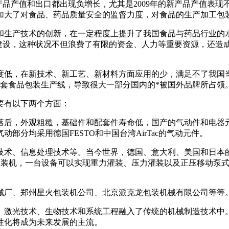
产品产值和出口都出现负增长，尤其是2009年的新产品产值表
加大了对食品、药品质量安全的监督力度，对食品的生产加工
包
和生产技术的创新，在一定程度上提升了我国食品与药品行业的
复建设，这种状况不但浪费了有限的资金、人力等重要资源，还造
度低，在新技术、新工艺、新材料方面应用的少，满足不了我国
套食品
包装
生产线，导致很大一部分国内的*被国外品牌所占领
要有以下两个方面：
后，外观粗糙，基础件和
配套
件寿命低，国产的气动件和电器
动部分均采用德国FESTO和中国台湾AirTac的气动元件。
术、信息处理技术等。当今世界，德国、意大利、美国和日本
灌装
机，一台
设备
可以实现重力
灌装
、
压力
灌装
以及正压移动泵
械
厂、郑州星火
包装
机公司、北京派克龙
包装
机械
有限公司等等
激光技术、生物技术和
系统
工程融入了传统的
机械
制造技术中
性化将成为未来发展的主流。