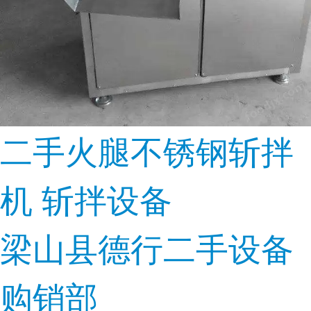
二手火腿不锈钢斩拌
机 斩拌设备
梁山县德行二手设备
购销部