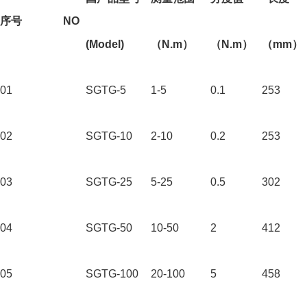
序号
NO
(Model)
（N.m
）
（N.m
）
（mm
）
01
SGTG-5
1-5
0.1
253
02
SGTG-10
2-10
0.2
253
03
SGTG-25
5-25
0.5
302
04
SGTG-50
10-50
2
412
05
SGTG-100
20-100
5
458