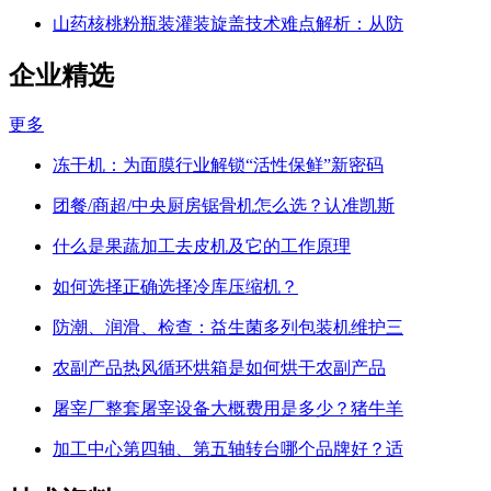
山药核桃粉瓶装灌装旋盖技术难点解析：从防
企业精选
更多
冻干机：为面膜行业解锁“活性保鲜”新密码
团餐/商超/中央厨房锯骨机怎么选？认准凯斯
什么是果蔬加工去皮机及它的工作原理
如何选择正确选择冷库压缩机？
防潮、润滑、检查：益生菌多列包装机维护三
农副产品热风循环烘箱是如何烘干农副产品
屠宰厂整套屠宰设备大概费用是多少？猪牛羊
加工中心第四轴、第五轴转台哪个品牌好？适