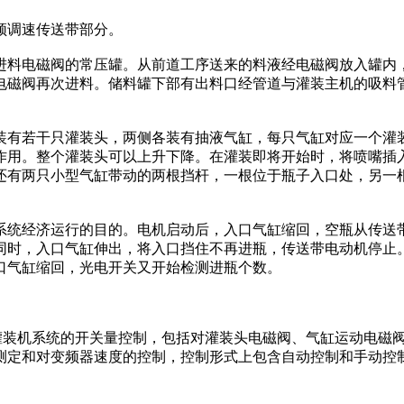
频调速传送带部分。
料电磁阀的常压罐。从前道工序送来的料液经电磁阀放入罐内，
电磁阀再次进料。储料罐下部有出料口经管道与灌装主机的吸料
有若干只灌装头，两侧各装有抽液气缸，每只气缸对应一个灌装
作用。整个灌装头可以上升下降。在灌装即将开始时，将喷嘴插
还有两只小型气缸带动的两根挡杆，一根位于瓶子入口处，另一
统经济运行的目的。电机启动后，入口气缸缩回，空瓶从传送带
同时，入口气缸伸出，将入口挡住不再进瓶，传送带电动机停止
口气缸缩回，光电开关又开始检测进瓶个数。
负责灌装机系统的开关量控制，包括对灌装头电磁阀、气缸运动电
测定和对变频器速度的控制，控制形式上包含自动控制和手动控