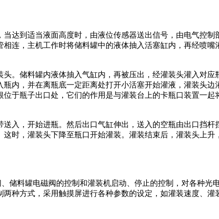
当达到适当液面高度时，由液位传感器送出信号，由电气控制
管相连，主机工作时将储料罐中的液体抽入活塞缸内，再经喷嘴
头。储料罐内液体抽入气缸内，再被压出，经灌装头灌入对应
入瓶内，并在离瓶底一定距离处打开小活塞开始灌液，灌装头边
根位于瓶子出口处，它们的作用是与灌装台上的卡瓶口装置一起
送入，开始进瓶。然后出口气缸伸出，送入的空瓶由出口挡杆
。这时，灌装头下降至瓶口开始灌装。灌装结束后，灌装头上升
磁阀、储料罐电磁阀的控制和灌装机启动、停止的控制，对各种光
制两种方式，采用触摸屏进行各种参数的设定，如灌装速度、灌