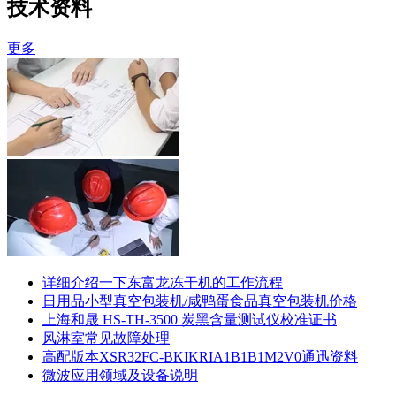
技术资料
更多
详细介绍一下东富龙冻干机的工作流程
日用品小型真空包装机/咸鸭蛋食品真空包装机价格
上海和晟 HS-TH-3500 炭黑含量测试仪校准证书
风淋室常见故障处理
高配版本XSR32FC-BKIKRIA1B1B1M2V0通迅资料
微波应用领域及设备说明