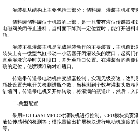
灌装机从结构上主要包括三部分：储料罐、灌装主机和变
储料罐储料罐位于机器的上部，是一只带有液位传感器和进
电磁阀关闭停止进料，当料面下降到一定位置时，能打开进料
瓶。
灌装主机灌装主机是完成灌装动作的主要装置，主机前部装
装头上有一微型气缸带动一小活塞开闭灌装头的喷口，起阀门
直至灌液完毕时关闭喷口，并升至瓶口位置。在灌装台的两侧
确的定位，使喷嘴准确对准瓶口。
传送带传送带电动机由变频器控制，实现无级变速，达到系
瓶处设置光电开关检测进瓶个数，当检测到个数与灌装头数相
缸缩回，传送带电机又开始转动，将灌满的瓶送出，然后，入
二.典型配置
采用HOLLiASLMPLC对灌装机进行控制。CPU模块
液位传感器的检测等；模拟量输出扩展模块进行电动机速度的
等。